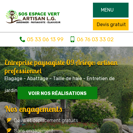
MENU
Devis gratuit
05 33 06 13 99
06 76 03 33 02
Entreprise paysagiste 09 Ariège: artisan
professionnel
Elagage - Abattage - Taille de haie - Entretien de
jardin
VOIR NOS RÉALISATIONS
Nos engagements
Devis et déplacement gratuits
Sans engagement