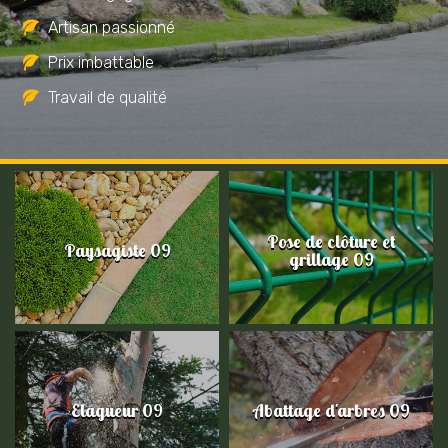
Artisan passionné
Prix imbattable
Travail de qualité
Pose de clôture et
Paysagiste 09
grillage 09
Elagueur 09
Abattage d'arbres 09