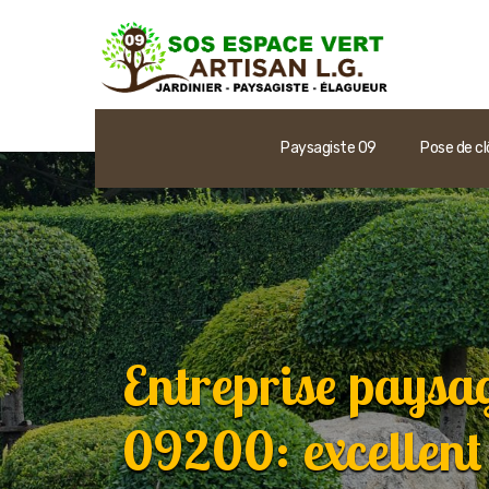
Paysagiste 09
Pose de cl
Entreprise paysag
09200: excellent