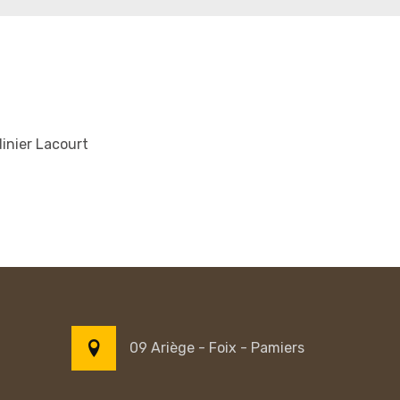
inier Lacourt
09 Ariège - Foix - Pamiers