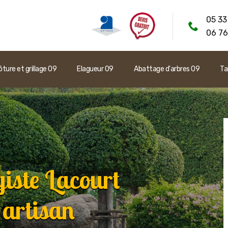
05 33
06 76
ôture et grillage 09
Elagueur 09
Abattage d'arbres 09
Ta
iste Lacourt
 artisan