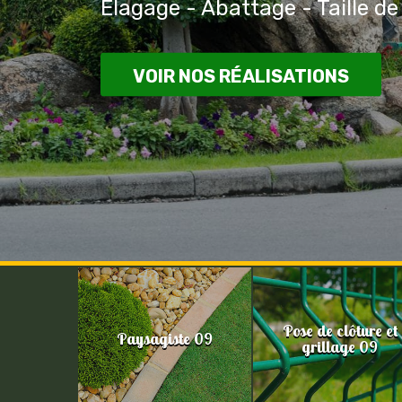
Elagage - Abattage - Taille de
VOIR NOS RÉALISATIONS
Pose de clôture et
Paysagiste 09
grillage 09