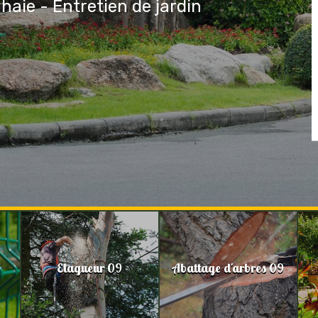
 haie - Entretien de jardin
Elagueur 09
Abattage d'arbres 09