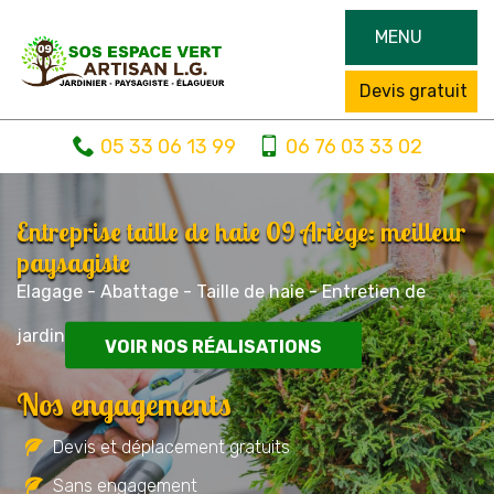
MENU
Devis gratuit
05 33 06 13 99
06 76 03 33 02
Entreprise taille de haie 09 Ariège: meilleur
paysagiste
Elagage - Abattage - Taille de haie - Entretien de
jardin
VOIR NOS RÉALISATIONS
Nos engagements
Devis et déplacement gratuits
Sans engagement