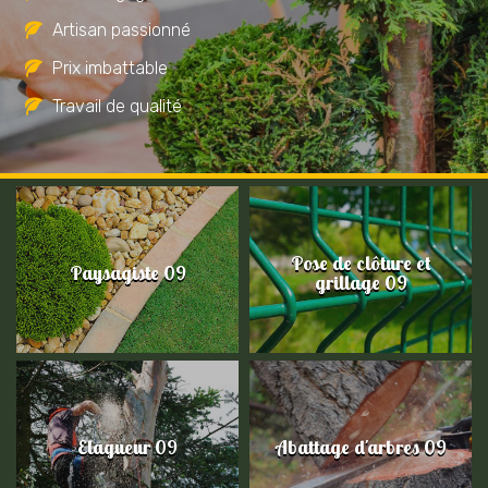
Artisan passionné
Prix imbattable
Travail de qualité
Pose de clôture et
Paysagiste 09
grillage 09
Elagueur 09
Abattage d'arbres 09