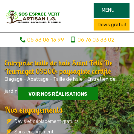
MENU
Devis gratuit
05 33 06 13 99
06 76 03 33 02
Entreprise taille de haie Saint Felix De
Tournegat 09500: paysagiste certifié
Elagage - Abattage - Taille de haie - Entretien de
jardin
VOIR NOS RÉALISATIONS
Nos engagements
Devis et déplacement gratuits
Sans engagement