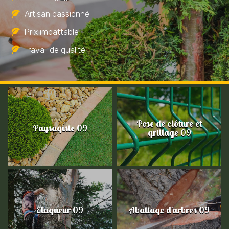
Artisan passionné
Prix imbattable
Travail de qualité
Pose de clôture et
Paysagiste 09
grillage 09
Elagueur 09
Abattage d'arbres 09