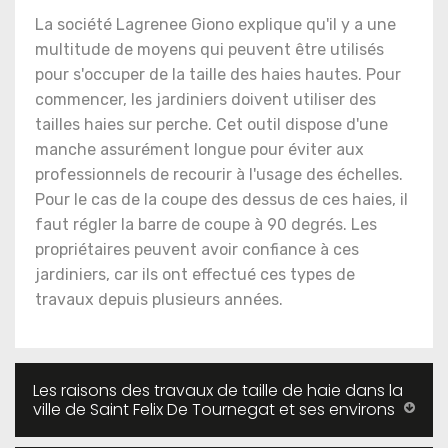
La société Lagrenee Giono explique qu'il y a une
multitude de moyens qui peuvent être utilisés
pour s'occuper de la taille des haies hautes. Pour
commencer, les jardiniers doivent utiliser des
tailles haies sur perche. Cet outil dispose d'une
manche assurément longue pour éviter aux
professionnels de recourir à l'usage des échelles.
Pour le cas de la coupe des dessus de ces haies, il
faut régler la barre de coupe à 90 degrés. Les
propriétaires peuvent avoir confiance à ces
jardiniers, car ils ont effectué ces types de
travaux depuis plusieurs années.
Les raisons des travaux de taille de haie dans la
ville de Saint Felix De Tournegat et ses environs