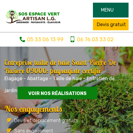
MENU
Devis gratuit
05 33 06 13 99
06 76 03 33 02
Entreprise taille de haie Saint Pierre De
Riviere 09000: paysagiste certifié
Elagage - Abattage - Taille de haie - Entretien de
jardin
VOIR NOS RÉALISATIONS
Nos engagements
Devis et déplacement gratuits
Sans engagement