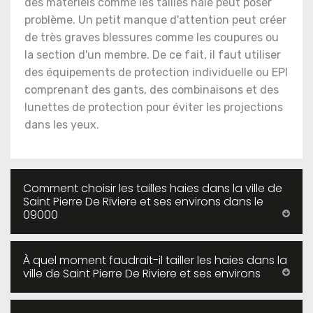
des matériels comme les tailles haie peut poser
problème. Un petit manque d'attention peut créer
de très graves blessures comme les coupures ou
la section d'un membre. De ce fait, il faut utiliser
des équipements de protection individuelle ou EPI
comprenant des gants, des combinaisons et des
lunettes de protection pour éviter les projections
dans les yeux.
Comment choisir les tailles haies dans la ville de
Saint Pierre De Riviere et ses environs dans le
09000
À quel moment faudrait-il tailler les haies dans la
ville de Saint Pierre De Riviere et ses environs