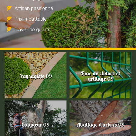
Artisan passionné
Prix imbattable
Travail de qualité
Pose de clôture et
Paysagiste 09
grillage 09
Elagueur 09
Abattage d'arbres 09