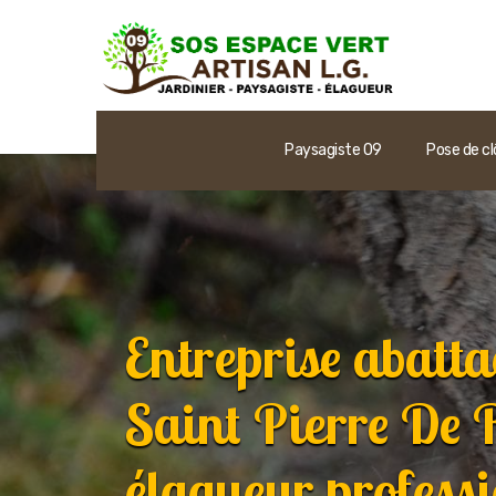
Paysagiste 09
Pose de cl
Entreprise abatta
Saint Pierre De 
élagueur profess