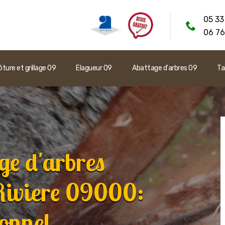
05 33
06 76
ôture et grillage 09
Elagueur 09
Abattage d'arbres 09
Ta
ge d'arbres
Riviere 09000:
ionnel