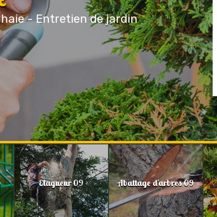
 haie - Entretien de jardin
Elagueur 09
Abattage d'arbres 09