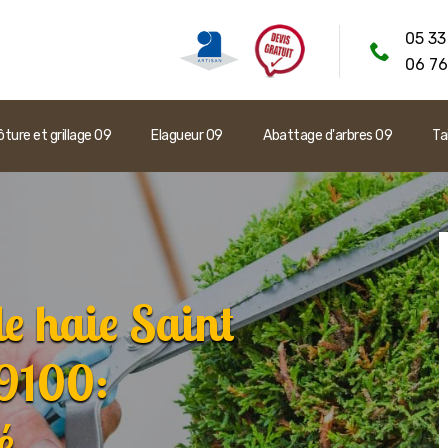
05 33
06 76
ôture et grillage 09
Elagueur 09
Abattage d'arbres 09
Ta
de haie Saint
9100:
é