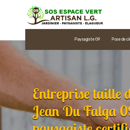
Paysagiste 09
Pose de cl
Entreprise taille 
Jean Du Falga 0
paysagiste certifi