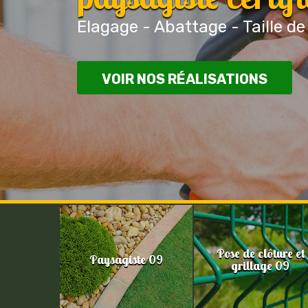
Elagage - Abattage - Taille de
VOIR NOS RÉALISATIONS
Pose de clôture et
Paysagiste 09
grillage 09