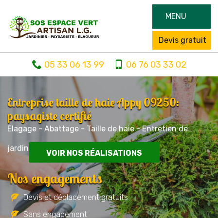
MENU
Devis gratuit
05 33 06 13 99
06 76 03 33 02
Entreprise taille de haie Appy 09250:
paysagiste certifié
Elagage - Abattage - Taille de haie - Entretien de
jardin
VOIR NOS RÉALISATIONS
Nos engagements
Devis et déplacement gratuits
Sans engagement