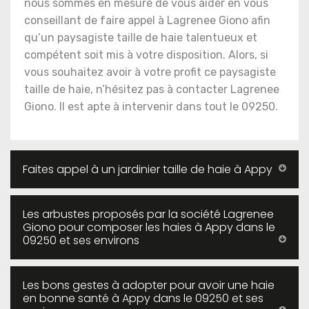
nous sommes en mesure de vous aider en vous
conseillant de faire appel à Lagrenee Giono afin
qu’un paysagiste taille de haie talentueux et
compétent soit mis à votre disposition. Alors, si
vous souhaitez avoir à votre profit ce paysagiste
taille de haie, n’hésitez pas à contacter Lagrenee
Giono. Il est apte à intervenir dans tout le 09250.
Faites appel à un jardinier taille de haie à Appy
Les arbustes proposés par la société Lagrenee
Giono pour composer les haies à Appy dans le
09250 et ses environs
Les bons gestes à adopter pour avoir une haie
en bonne santé à Appy dans le 09250 et ses