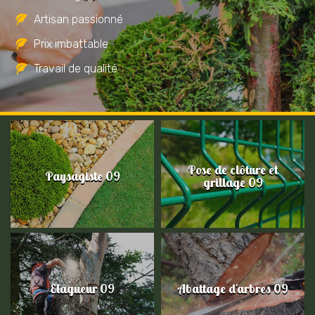
Artisan passionné
Prix imbattable
Travail de qualité
Pose de clôture et
Paysagiste 09
grillage 09
Elagueur 09
Abattage d'arbres 09