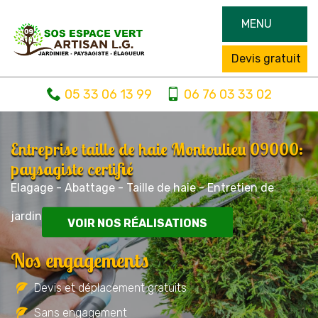
MENU
Devis gratuit
05 33 06 13 99
06 76 03 33 02
Entreprise taille de haie Montoulieu 09000:
paysagiste certifié
Elagage - Abattage - Taille de haie - Entretien de
jardin
VOIR NOS RÉALISATIONS
Nos engagements
Devis et déplacement gratuits
Sans engagement