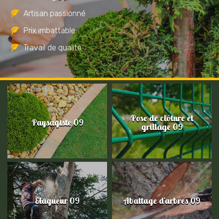
Artisan passionné
Prix imbattable
Travail de qualité
Pose de clôture et
Paysagiste 09
grillage 09
Elagueur 09
Abattage d'arbres 09