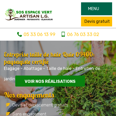
MENU
Devis gratuit
05 33 06 13 99
06 76 03 33 02
Entreprise taille de haie Quie 09400:
paysagiste certifié
Elagage - Abattage - Taille de haie - Entretien de
jardin
VOIR NOS RÉALISATIONS
Nos engagements
Devis et déplacement gratuits
Sans engagement