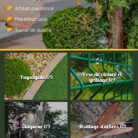
Artisan passionné
Prix imbattable
Travail de qualité
Pose de clôture et
Paysagiste 09
grillage 09
Elagueur 09
Abattage d'arbres 09