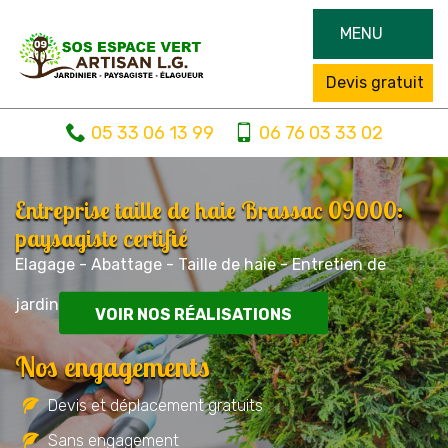
MENU
Devis gratuit
05 33 06 13 99
06 76 03 33 02
Entreprise taille de haie Brassac 09000:
paysagiste certifié
Elagage - Abattage - Taille de haie - Entretien de
jardin
VOIR NOS RÉALISATIONS
Nos engagements
Devis et déplacement gratuits
Sans engagement