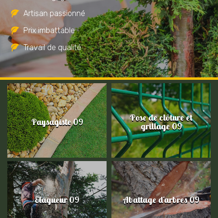
Artisan passionné
Prix imbattable
Travail de qualité
Pose de clôture et
Paysagiste 09
grillage 09
Elagueur 09
Abattage d'arbres 09