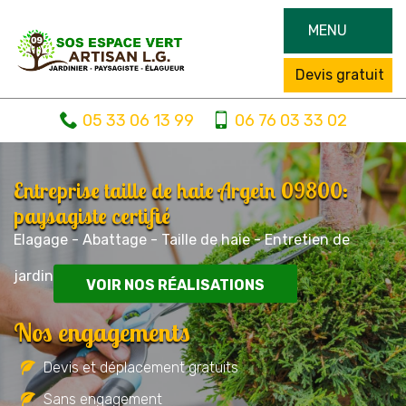
MENU
Devis gratuit
05 33 06 13 99
06 76 03 33 02
Entreprise taille de haie Argein 09800:
paysagiste certifié
Elagage - Abattage - Taille de haie - Entretien de
jardin
VOIR NOS RÉALISATIONS
Nos engagements
Devis et déplacement gratuits
Sans engagement