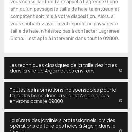
vous conseillant de faire appel à Lagrenee Giono
afin qu’un paysagiste taille de haie talentueux et
compétent soit mis à votre disposition. Alors, si
vous souhaitez avoir à votre profit ce paysagiste
taille de haie, n’hésitez pas à contacter Lagrenee
Giono. Il est apte à intervenir dans tout le 09800.
Les techniques classiques de la taille des haies
dans la ville de Argein et ses environs
Toutes les informations indispensables pour la
taille des haies dans la ville de Argein et ses
environs dans le 09800
La sûreté des jardiniers professionnels lors des
opérations de taille des haies à Argein dans le
09800