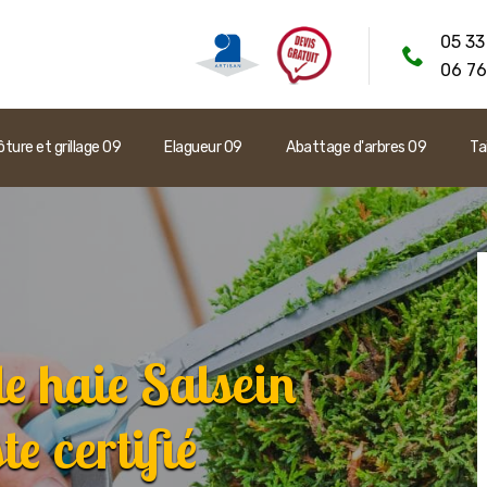
05 33
06 76
ôture et grillage 09
Elagueur 09
Abattage d'arbres 09
Ta
de haie Salsein
e certifié