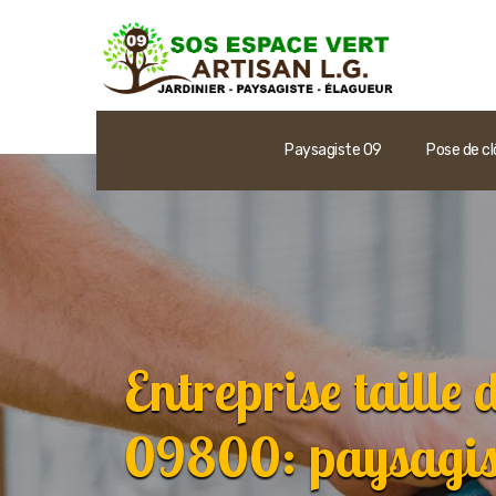
Paysagiste 09
Pose de cl
Entreprise taille 
09800: paysagist