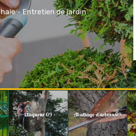
 haie - Entretien de jardin
Elagueur 09
Abattage d'arbres 09