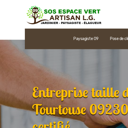
Paysagiste 09
Pose de cl
Entreprise taille 
Tourtouse 09230
certifié