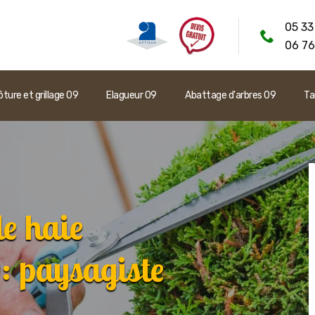
05 33
06 76
ôture et grillage 09
Elagueur 09
Abattage d'arbres 09
Ta
de haie
: paysagiste