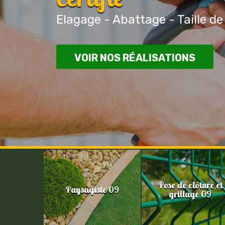
Elagage - Abattage - Taille de
VOIR NOS RÉALISATIONS
Pose de clôture et
Paysagiste 09
grillage 09