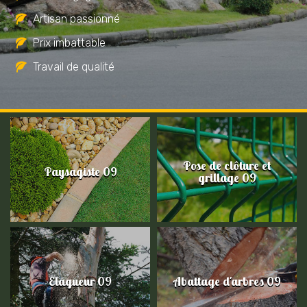
Artisan passionné
Prix imbattable
Travail de qualité
Pose de clôture et
Paysagiste 09
grillage 09
Elagueur 09
Abattage d'arbres 09