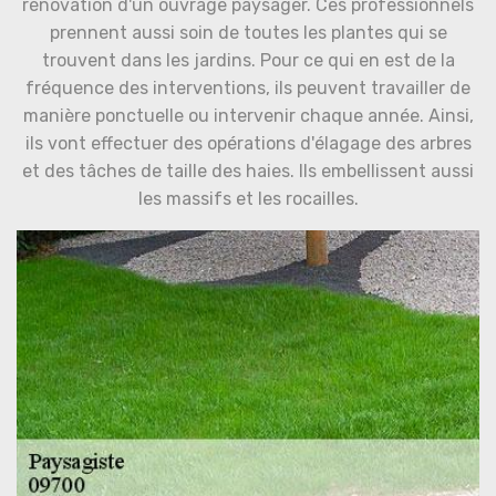
rénovation d'un ouvrage paysager. Ces professionnels
prennent aussi soin de toutes les plantes qui se
trouvent dans les jardins. Pour ce qui en est de la
fréquence des interventions, ils peuvent travailler de
manière ponctuelle ou intervenir chaque année. Ainsi,
ils vont effectuer des opérations d'élagage des arbres
et des tâches de taille des haies. Ils embellissent aussi
les massifs et les rocailles.