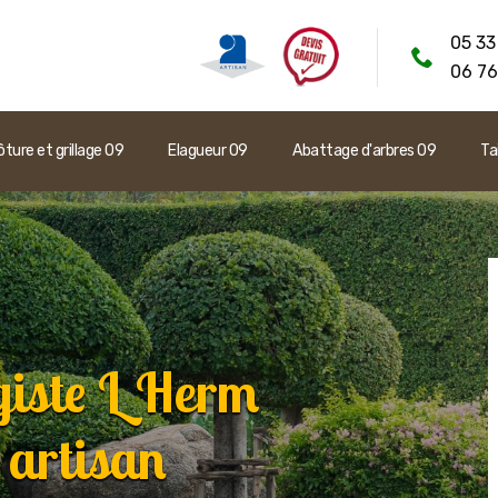
05 33
06 76
ôture et grillage 09
Elagueur 09
Abattage d'arbres 09
Ta
giste L Herm
 artisan