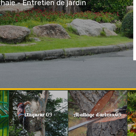
 haie - Entretien de jardin
Elagueur 09
Abattage d'arbres 09