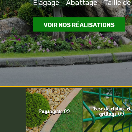
Elagage - Abattage - Taille de
VOIR NOS RÉALISATIONS
Pose de clôture et
Paysagiste 09
grillage 09