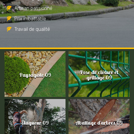
Artisan passionné
Prix imbattable
Travail de qualité
Pose de clôture et
Paysagiste 09
grillage 09
Elagueur 09
Abattage d'arbres 09