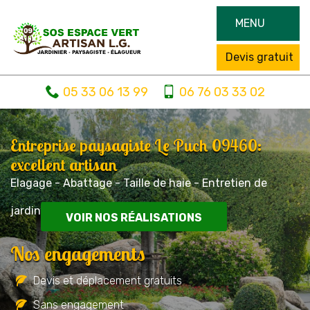
MENU
Devis gratuit
05 33 06 13 99
06 76 03 33 02
Entreprise paysagiste Le Puch 09460:
excellent artisan
Elagage - Abattage - Taille de haie - Entretien de
jardin
VOIR NOS RÉALISATIONS
Nos engagements
Devis et déplacement gratuits
Sans engagement