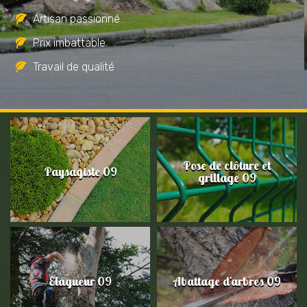
Artisan passionné
Prix imbattable
Travail de qualité
Pose de clôture et
Paysagiste 09
grillage 09
Elagueur 09
Abattage d'arbres 09