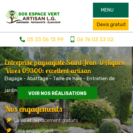
MENU
Devis gratuit
05 33 06 13 99
06 76 03 33 02
Entreprise paysagiste Saint Jean D Aigues
Vives 09300: excellent artisan
Elagage - Abattage - Taille de haie - Entretien de
jardin
VOIR NOS RÉALISATIONS
Nos engagements
Devis et déplacement gratuits
Sans engagement