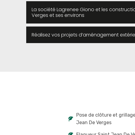
La société Lagrenee Giono et les constructi
Verges et ses environs
Réalisez vos projets d’aménagement extérie
Pose de clôture et grillag
Jean De Verges
Elagueur Saint Jean De V