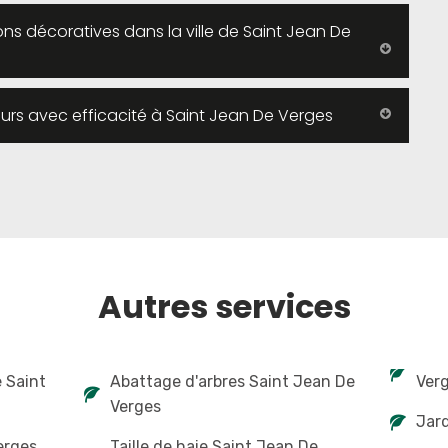
ons décoratives dans la ville de Saint Jean De
urs avec efficacité à Saint Jean De Verges
Autres services
e Saint
Abattage d'arbres Saint Jean De
Ver
Verges
Jard
erges
Taille de haie Saint Jean De