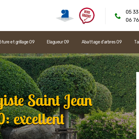
05 33
06 76
ôture et grillage 09
Elagueur 09
Abattage d'arbres 09
Ta
giste Saint Jean
 excellent