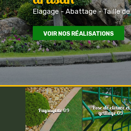
Elagage - Abattage - Taille de
VOIR NOS RÉALISATIONS
Pose de clôture et
Paysagiste 09
grillage 09