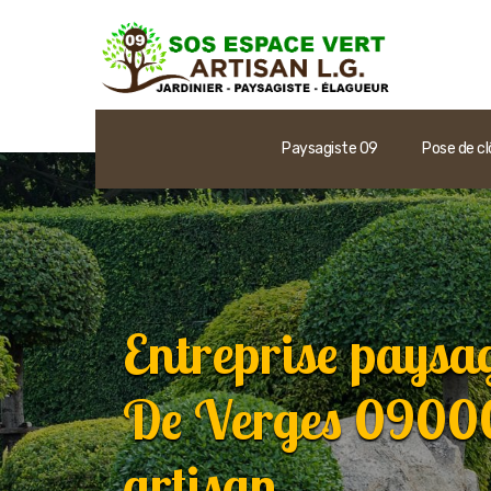
Paysagiste 09
Pose de cl
Entreprise paysa
De Verges 09000:
artisan