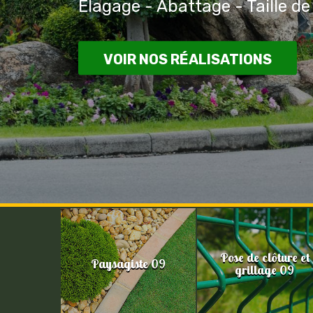
Elagage - Abattage - Taille de
VOIR NOS RÉALISATIONS
Pose de clôture et
Paysagiste 09
grillage 09