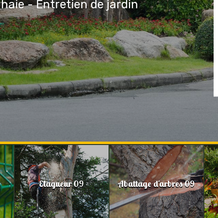
 haie - Entretien de jardin
Elagueur 09
Abattage d'arbres 09