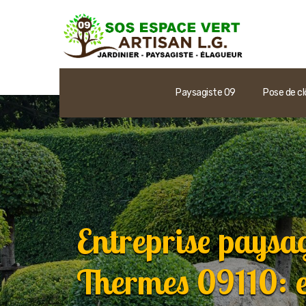
Paysagiste 09
Pose de cl
Entreprise paysa
Thermes 09110: e