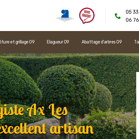
05 33
06 76
ôture et grillage 09
Elagueur 09
Abattage d'arbres 09
Ta
giste Ax Les
xcellent artisan