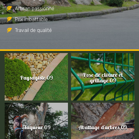
Artisan passionné
Prix imbattable
Travail de qualité
Pose de clôture et
Paysagiste 09
grillage 09
Elagueur 09
Abattage d'arbres 09