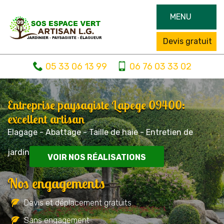
MENU
Devis gratuit
05 33 06 13 99
06 76 03 33 02
Entreprise paysagiste Lapege 09400:
excellent artisan
Elagage - Abattage - Taille de haie - Entretien de
jardin
VOIR NOS RÉALISATIONS
Nos engagements
Devis et déplacement gratuits
Sans engagement