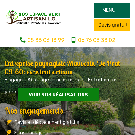
MENU
Devis gratuit
05 33 06 13 99
06 76 03 33 02
Entreprise paysagiste Mauvezin De Prat
09160: excellent artisan
Elagage - Abattage - Taille de haie - Entretien de
jardin
VOIR NOS RÉALISATIONS
Nos engagements
Devis et déplacement gratuits
Sans engagement