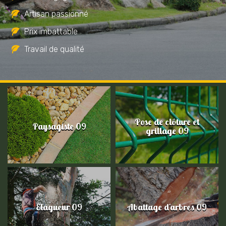
Artisan passionné
Prix imbattable
Travail de qualité
Pose de clôture et
Paysagiste 09
grillage 09
Elagueur 09
Abattage d'arbres 09