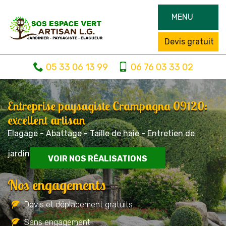
MENU
Devis gratuit
05 33 06 13 99
06 76 03 33 02
Entreprise paysagiste Crampagna 09120:
excellent artisan
Elagage - Abattage - Taille de haie - Entretien de
jardin
VOIR NOS RÉALISATIONS
Nos engagements
Devis et déplacement gratuits
Sans engagement