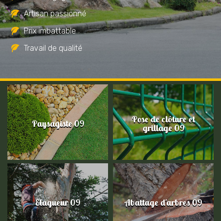
Artisan passionné
Prix imbattable
Travail de qualité
Pose de clôture et
Paysagiste 09
grillage 09
Elagueur 09
Abattage d'arbres 09