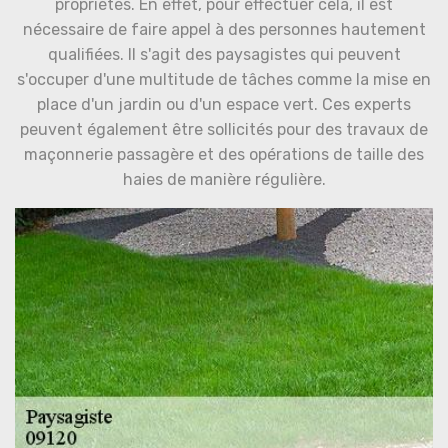
propriétés. En effet, pour effectuer cela, il est
nécessaire de faire appel à des personnes hautement
qualifiées. Il s'agit des paysagistes qui peuvent
s'occuper d'une multitude de tâches comme la mise en
place d'un jardin ou d'un espace vert. Ces experts
peuvent également être sollicités pour des travaux de
maçonnerie passagère et des opérations de taille des
haies de manière régulière.