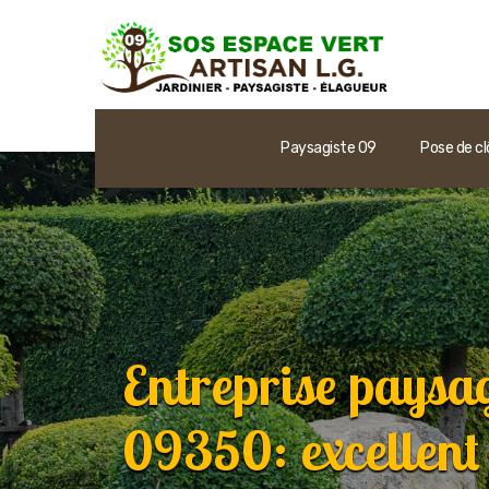
Paysagiste 09
Pose de cl
Entreprise paysa
09350: excellent