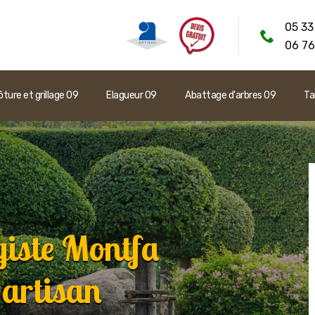
05 33
06 76
ôture et grillage 09
Elagueur 09
Abattage d'arbres 09
Ta
giste Montfa
 artisan