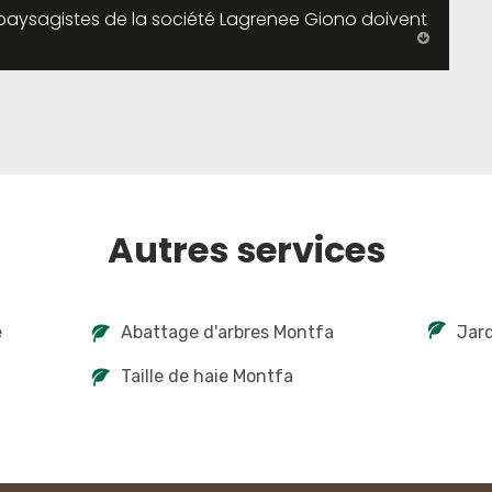
aysagistes de la société Lagrenee Giono doivent
Autres services
e
Abattage d'arbres Montfa
Jard
Taille de haie Montfa