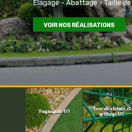
Elagage - Abattage - Taille de
VOIR NOS RÉALISATIONS
Pose de clôture et
Paysagiste 09
grillage 09