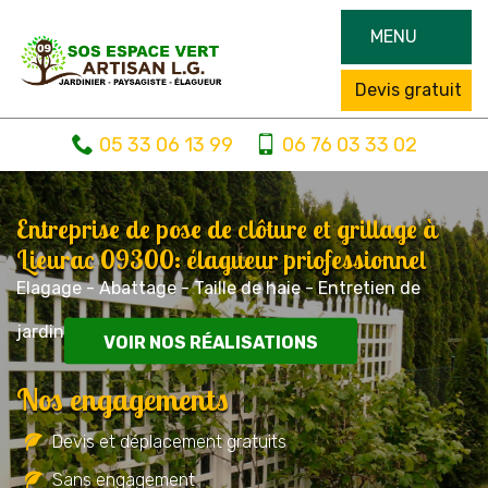
MENU
Devis gratuit
05 33 06 13 99
06 76 03 33 02
Entreprise de pose de clôture et grillage à
Lieurac 09300: élagueur priofessionnel
Elagage - Abattage - Taille de haie - Entretien de
jardin
VOIR NOS RÉALISATIONS
Nos engagements
Devis et déplacement gratuits
Sans engagement