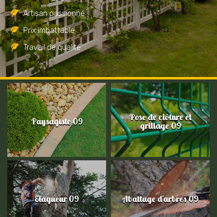
Artisan passionné
Prix imbattable
Travail de qualité
Pose de clôture et
Paysagiste 09
grillage 09
Elagueur 09
Abattage d'arbres 09