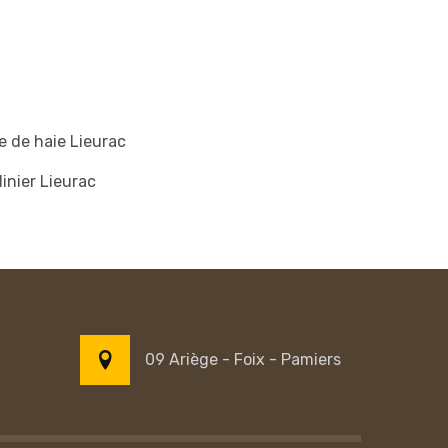
le de haie Lieurac
inier Lieurac
09 Ariège - Foix - Pamiers