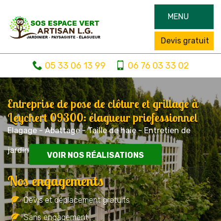
MENU
Devis gratuit
05 33 06 13 99
06 76 03 33 02
Entreprise de pose de clôture et grillage à
Leychert 09300: élagueur priofessionnel
Elagage - Abattage - Taille de haie - Entretien de
jardin
VOIR NOS RÉALISATIONS
Nos engagements
Devis et déplacement gratuits
Sans engagement