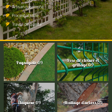
Artisan passionné
Prix imbattable
Travail de qualité
Pose de clôture et
Paysagiste 09
grillage 09
Elagueur 09
Abattage d'arbres 09