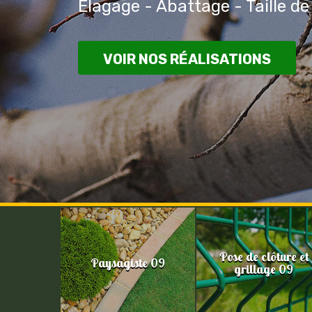
Elagage - Abattage - Taille de
VOIR NOS RÉALISATIONS
Pose de clôture et
Paysagiste 09
grillage 09