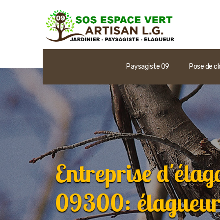
Paysagiste 09
Pose de cl
Entreprise d'élag
09300: élagueur