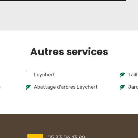
Autres services
Leychert
Tail
e
Abattage d'arbres Leychert
Jard
05 33 06 13 99