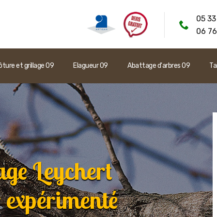
05 33
06 76
ôture et grillage 09
Elagueur 09
Abattage d'arbres 09
Ta
age Leychert
 expérimenté