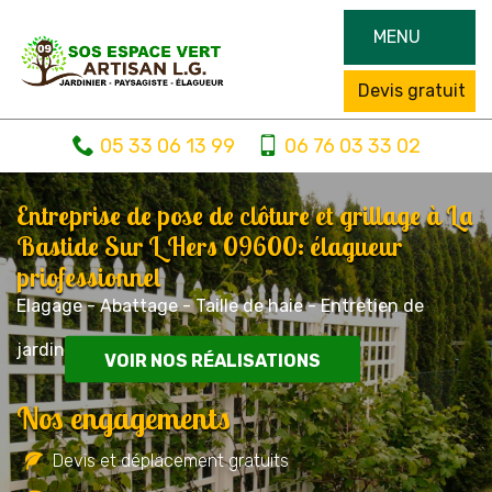
MENU
Devis gratuit
05 33 06 13 99
06 76 03 33 02
Entreprise de pose de clôture et grillage à La
Bastide Sur L Hers 09600: élagueur
priofessionnel
Elagage - Abattage - Taille de haie - Entretien de
jardin
VOIR NOS RÉALISATIONS
Nos engagements
Devis et déplacement gratuits