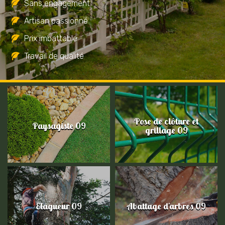
Sans engagement
Artisan passionné
Prix imbattable
Travail de qualité
Pose de clôture et
Paysagiste 09
grillage 09
Elagueur 09
Abattage d'arbres 09