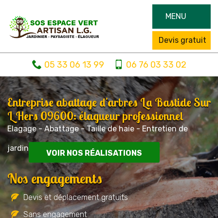
MENU
Devis gratuit
05 33 06 13 99
06 76 03 33 02
Entreprise abattage d'arbres La Bastide Sur
L Hers 09600: élagueur professionnel
Elagage - Abattage - Taille de haie - Entretien de
jardin
VOIR NOS RÉALISATIONS
Nos engagements
Devis et déplacement gratuits
Sans engagement