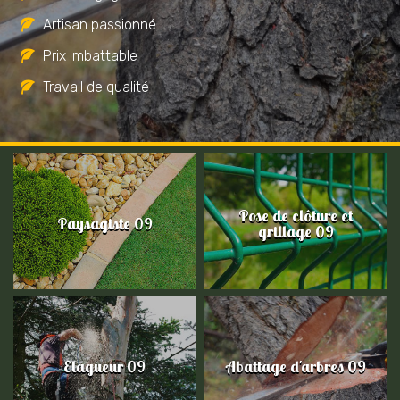
Artisan passionné
Prix imbattable
Travail de qualité
Pose de clôture et
Paysagiste 09
grillage 09
Elagueur 09
Abattage d'arbres 09