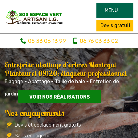
MENU
Devis gratuit
05 33 06 13 99
06 76 03 33 02
Entreprise abattage d'arbres Montegut
Plantaurel 09120: élagueur professionnel
Elagage - Abattage - Taille de haie - Entretien de
jardin
VOIR NOS RÉALISATIONS
Nos engagements
Devis et déplacement gratuits
Sans engagement