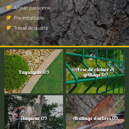
Artisan passionné
Prix imbattable
Travail de qualité
Pose de clôture et
Paysagiste 09
grillage 09
Elagueur 09
Abattage d'arbres 09