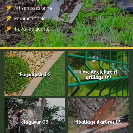
Artisan passionné
Prix imbattable
Travail de qualité
Pose de clôture et
Paysagiste 09
grillage 09
Elagueur 09
Abattage d'arbres 09