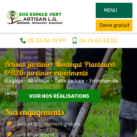
MENU
Devis gratuit
05 33 06 13 99
06 76 03 33 02
Artisan jardinier Montegut Plantaurel
09120: jardinier expérimenté
Elagage - Abattage - Taille de haie - Entretien de
jardin
VOIR NOS RÉALISATIONS
Nos engagements
Devis et déplacement gratuits
Sans engagement