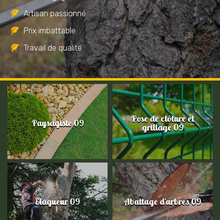
Artisan passionné
Prix imbattable
Travail de qualité
Pose de clôture et
Paysagiste 09
grillage 09
Elagueur 09
Abattage d'arbres 09