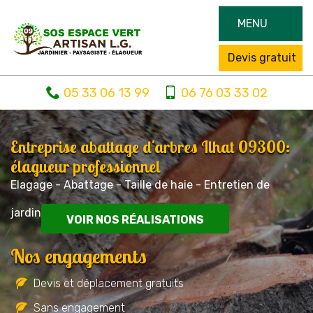
MENU
Devis gratuit
05 33 06 13 99
06 76 03 33 02
Entreprise abattage d'arbres Ilhat 09300:
élagueur professionnel
Elagage - Abattage - Taille de haie - Entretien de
jardin
VOIR NOS RÉALISATIONS
Nos engagements
Devis et déplacement gratuits
Sans engagement