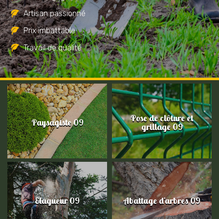
Artisan passionné
Prix imbattable
Travail de qualité
Pose de clôture et
Paysagiste 09
grillage 09
Elagueur 09
Abattage d'arbres 09