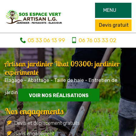
MENU
Devis gratuit
05 33 06 13 99
06 76 03 33 02
Artisan jardinier Ilhat 09300: jardinier
expérimenté
Elagage - Abattage - Taille de haie - Entretien de
jardin
VOIR NOS RÉALISATIONS
Nos engagements
Devis et déplacement gratuits
Sans engagement