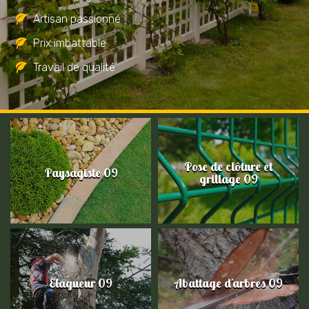
Artisan passionné
Prix imbattable
Travail de qualité
Pose de clôture et
Paysagiste 09
grillage 09
Elagueur 09
Abattage d'arbres 09