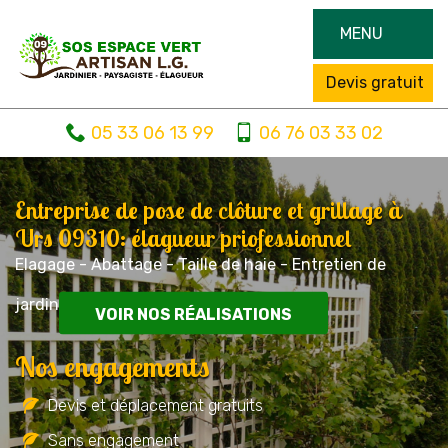
MENU
Devis gratuit
05 33 06 13 99
06 76 03 33 02
Entreprise de pose de clôture et grillage à
Urs 09310: élagueur priofessionnel
Elagage - Abattage - Taille de haie - Entretien de
jardin
VOIR NOS RÉALISATIONS
Nos engagements
Devis et déplacement gratuits
Sans engagement