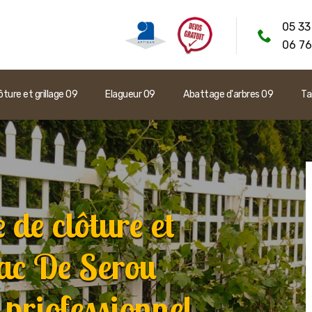
05 33
06 76
ôture et grillage 09
Elagueur 09
Abattage d'arbres 09
Ta
 de clôture et
nac De Serou
priofessionnel