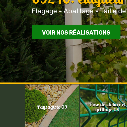
Elagage - Abattage - Taille de
VOIR NOS RÉALISATIONS
Pose de clôture et
Paysagiste 09
grillage 09