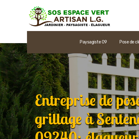
Paysagiste 09
Pose de cl
Entreprise de pose
grillage à Sente
09240: élagueur 