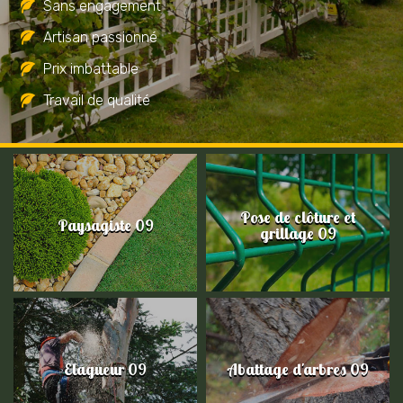
Sans engagement
Artisan passionné
Prix imbattable
Travail de qualité
Pose de clôture et
Paysagiste 09
grillage 09
Elagueur 09
Abattage d'arbres 09