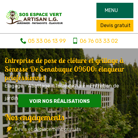
MENU
Devis gratuit
05 33 06 13 99
06 76 03 33 02
Entreprise de pose de clôture et grillage à
Senesse De Senabugue 09600: élagueur
priofessionnel
Elagage - Abattage - Taille de haie - Entretien de
jardin
VOIR NOS RÉALISATIONS
Nos engagements
Devis et déplacement gratuits