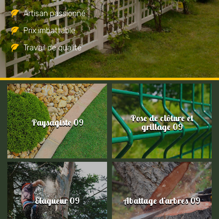
Artisan passionné
Prix imbattable
Travail de qualité
Pose de clôture et
Paysagiste 09
grillage 09
Elagueur 09
Abattage d'arbres 09