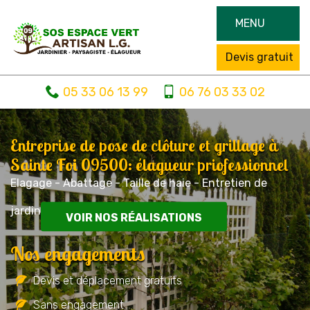
MENU
Devis gratuit
05 33 06 13 99
06 76 03 33 02
Entreprise de pose de clôture et grillage à
Sainte Foi 09500: élagueur priofessionnel
Elagage - Abattage - Taille de haie - Entretien de
jardin
VOIR NOS RÉALISATIONS
Nos engagements
Devis et déplacement gratuits
Sans engagement