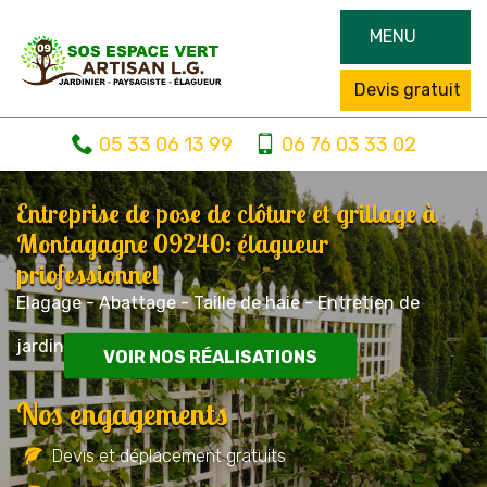
MENU
Devis gratuit
05 33 06 13 99
06 76 03 33 02
Entreprise de pose de clôture et grillage à
Montagagne 09240: élagueur
priofessionnel
Elagage - Abattage - Taille de haie - Entretien de
jardin
VOIR NOS RÉALISATIONS
Nos engagements
Devis et déplacement gratuits