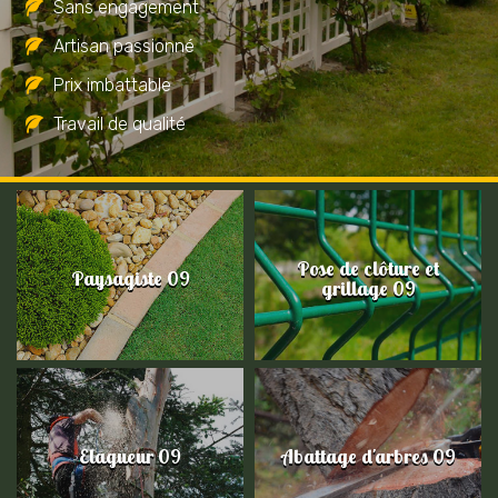
Sans engagement
Artisan passionné
Prix imbattable
Travail de qualité
Pose de clôture et
Paysagiste 09
grillage 09
Elagueur 09
Abattage d'arbres 09