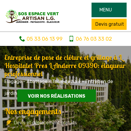
MENU
Devis gratuit
05 33 06 13 99
06 76 03 33 02
Entreprise de pose de clôture et grillage à L
Hospitalet Pres L Andorre 09390: élagueur
priofessionnel
Elagage - Abattage - Taille de haie - Entretien de
jardin
VOIR NOS RÉALISATIONS
Nos engagements
Devis et déplacement gratuits