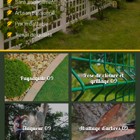
Sans engagement
Artisan passionné
Prix imbattable
Travail de qualité
Pose de clôture et
Paysagiste 09
grillage 09
Elagueur 09
Abattage d'arbres 09