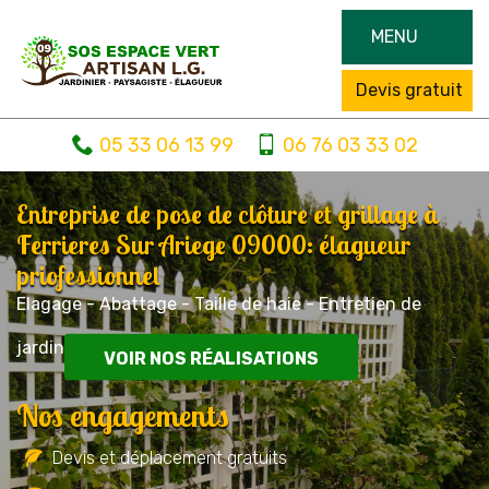
MENU
Devis gratuit
05 33 06 13 99
06 76 03 33 02
Entreprise de pose de clôture et grillage à
Ferrieres Sur Ariege 09000: élagueur
priofessionnel
Elagage - Abattage - Taille de haie - Entretien de
jardin
VOIR NOS RÉALISATIONS
Nos engagements
Devis et déplacement gratuits