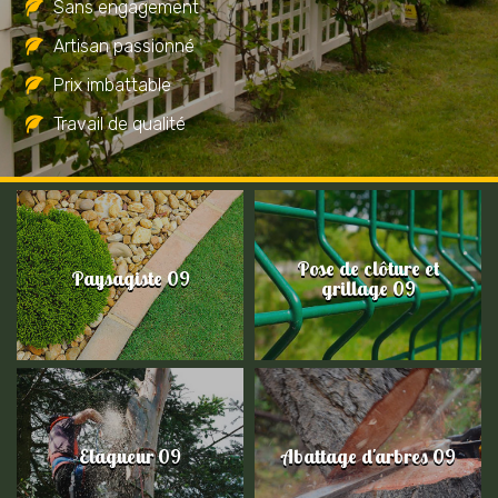
Sans engagement
Artisan passionné
Prix imbattable
Travail de qualité
Pose de clôture et
Paysagiste 09
grillage 09
Elagueur 09
Abattage d'arbres 09