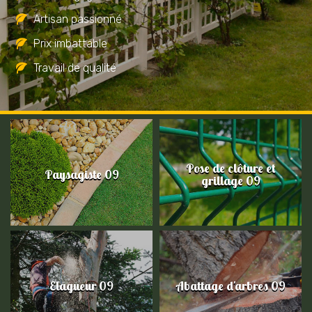
Artisan passionné
Prix imbattable
Travail de qualité
Pose de clôture et
Paysagiste 09
grillage 09
Elagueur 09
Abattage d'arbres 09