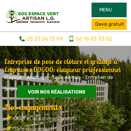
MENU
Devis gratuit
05 33 06 13 99
06 76 03 33 02
Entreprise de pose de clôture et grillage à
Engravies 09600: élagueur priofessionnel
Elagage - Abattage - Taille de haie - Entretien de
jardin
VOIR NOS RÉALISATIONS
Nos engagements
Devis et déplacement gratuits
Sans engagement