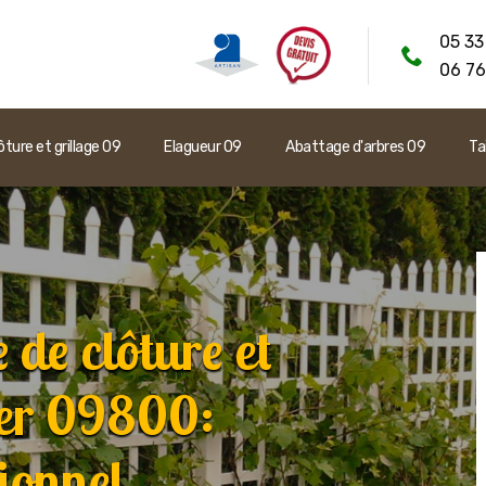
05 33
06 76
ôture et grillage 09
Elagueur 09
Abattage d'arbres 09
Ta
 de clôture et
mer 09800:
ionnel