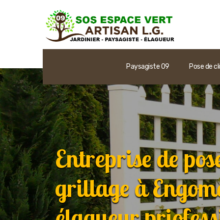
Paysagiste 09
Pose de cl
Entreprise de pose
grillage à Engo
élagueur priofess