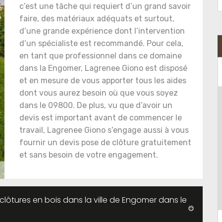
c’est une tâche qui requiert d’un grand savoir
faire, des matériaux adéquats et surtout,
d’une grande expérience dont l’intervention
d’un spécialiste est recommandé. Pour cela,
en tant que professionnel dans ce domaine
dans la Engomer, Lagrenee Giono est disposé
et en mesure de vous apporter tous les aides
dont vous aurez besoin où que vous soyez
dans le 09800. De plus, vu que d’avoir un
devis est important avant de commencer le
travail, Lagrenee Giono s’engage aussi à vous
fournir un devis pose de clôture gratuitement
et sans besoin de votre engagement.
 clôtures en bois dans la ville de Engomer dans le