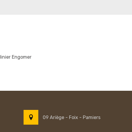
dinier Engomer
09 Ariège - Foix - Pamiers