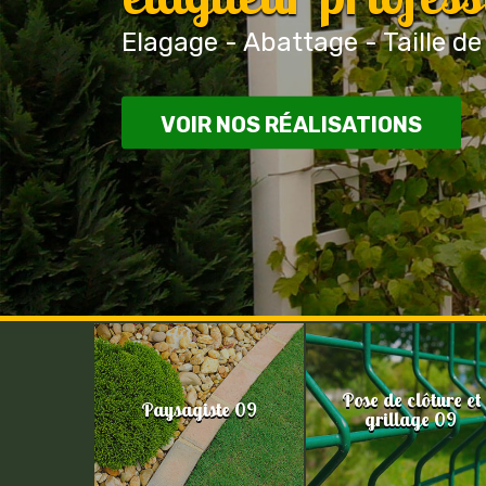
Elagage - Abattage - Taille de
VOIR NOS RÉALISATIONS
Pose de clôture et
Paysagiste 09
grillage 09