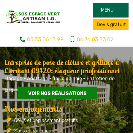
MENU
Devis gratuit
05 33 06 13 99
06 76 03 33 02
Entreprise de pose de clôture et grillage à
Clermont 09420: élagueur priofessionnel
Elagage - Abattage - Taille de haie - Entretien de
jardin
VOIR NOS RÉALISATIONS
Nos engagements
Devis et déplacement gratuits
Sans engagement