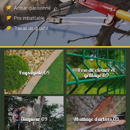
Artisan passionné
Prix imbattable
Travail de qualité
Pose de clôture et
Paysagiste 09
grillage 09
Elagueur 09
Abattage d'arbres 09