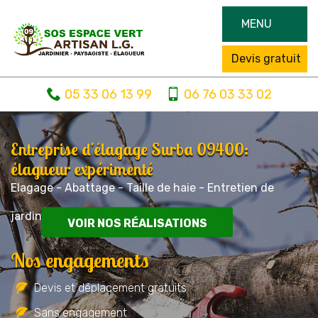
MENU
Devis gratuit
05 33 06 13 99
06 76 03 33 02
Entreprise d'élagage Surba 09400:
élagueur expérimenté
Elagage - Abattage - Taille de haie - Entretien de
jardin
VOIR NOS RÉALISATIONS
Nos engagements
Devis et déplacement gratuits
Sans engagement