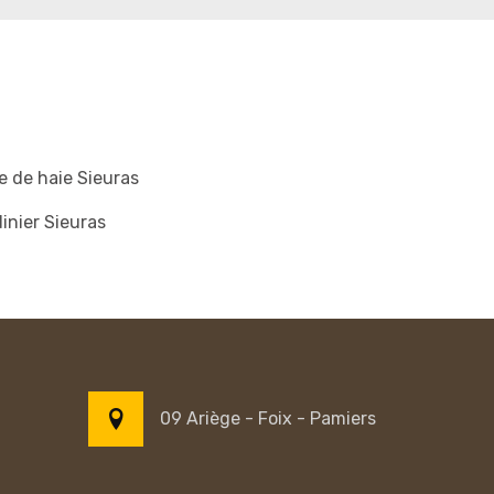
le de haie Sieuras
inier Sieuras
09 Ariège - Foix - Pamiers