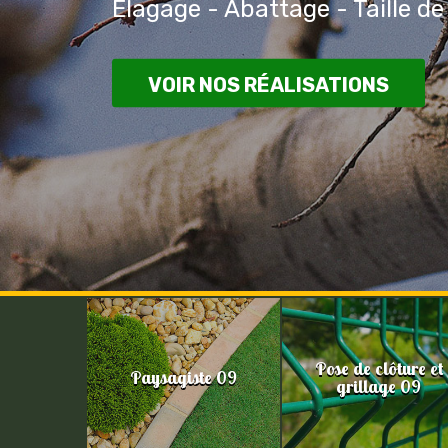
Elagage - Abattage - Taille de
VOIR NOS RÉALISATIONS
Pose de clôture et
Paysagiste 09
grillage 09