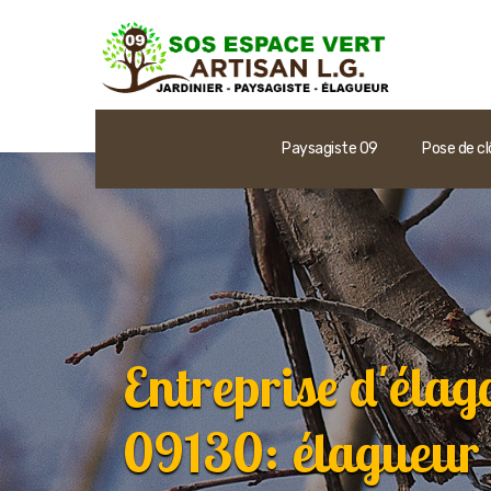
Paysagiste 09
Pose de cl
Entreprise d'élag
09130: élagueur 