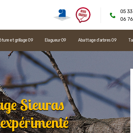
05 33
06 76
ôture et grillage 09
Elagueur 09
Abattage d'arbres 09
Ta
age Sieuras
expérimenté