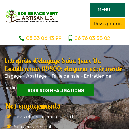
MENU
Devis gratuit
05 33 06 13 99
06 76 03 33 02
Entreprise d'élagage Saint Jean Du
Castillonnais 09800: élagueur expérimenté
Elagage - Abattage - Taille de haie - Entretien de
jardin
VOIR NOS RÉALISATIONS
Nos engagements
Devis et déplacement gratuits
Sans engagement