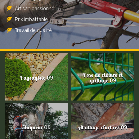
Artisan passionné
Prix imbattable
Travail de qualité
Pose de clôture et
Paysagiste 09
grillage 09
Elagueur 09
Abattage d'arbres 09