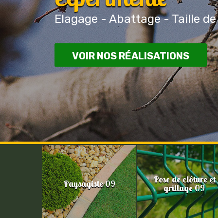
Elagage - Abattage - Taille de
VOIR NOS RÉALISATIONS
Pose de clôture et
Paysagiste 09
grillage 09