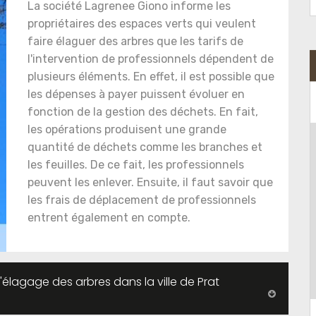
La société Lagrenee Giono informe les
propriétaires des espaces verts qui veulent
faire élaguer des arbres que les tarifs de
l'intervention de professionnels dépendent de
plusieurs éléments. En effet, il est possible que
les dépenses à payer puissent évoluer en
fonction de la gestion des déchets. En fait,
les opérations produisent une grande
quantité de déchets comme les branches et
les feuilles. De ce fait, les professionnels
peuvent les enlever. Ensuite, il faut savoir que
les frais de déplacement de professionnels
entrent également en compte.
'élagage des arbres dans la ville de Prat