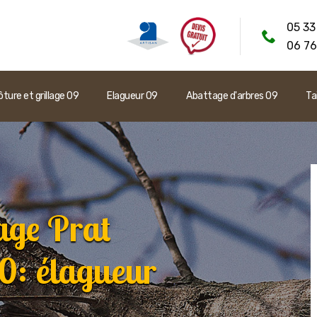
05 33
06 76
ôture et grillage 09
Elagueur 09
Abattage d'arbres 09
Ta
age Prat
: élagueur