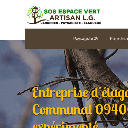
Paysagiste 09
Pose de cl
Entreprise d'élag
Communal 09400
expérimenté