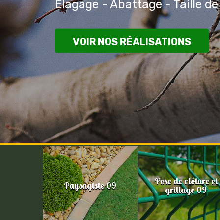
Elagage - Abattage - Taille de
VOIR NOS RÉALISATIONS
Pose de clôture et
Paysagiste 09
grillage 09