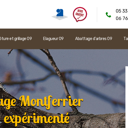
05 33
06 76
ôture et grillage 09
Elagueur 09
Abattage d'arbres 09
Ta
age Montferrier
 expérimenté