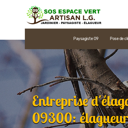
Paysagiste 09
Pose de cl
Entreprise d'élag
09300: élagueur