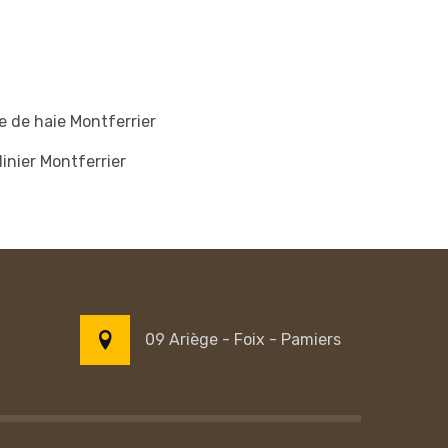
le de haie Montferrier
inier Montferrier
09 Ariège - Foix - Pamiers