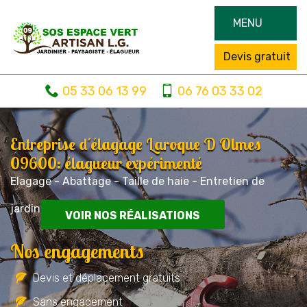
MENU
Devis gratuit
05 33 06 13 99
06 76 03 33 02
Entreprise d'élagage Laroque D Olmes
09600: élagueur expérimenté
Elagage - Abattage - Taille de haie - Entretien de
jardin
VOIR NOS RÉALISATIONS
Nos engagements
Devis et déplacement gratuits
Sans engagement