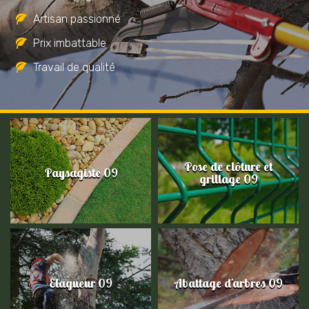
Artisan passionné
Prix imbattable
Travail de qualité
Pose de clôture et
Paysagiste 09
grillage 09
Elagueur 09
Abattage d'arbres 09